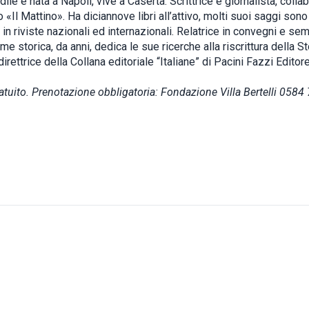
ile è nata a Napoli, vive a Caserta. Scrittrice e giornalista, collab
 «Il Mattino». Ha diciannove libri all’attivo, molti suoi saggi sono 
 in riviste nazionali ed internazionali. Relatrice in convegni e sem
me storica, da anni, dedica le sue ricerche alla riscrittura della St
irettrice della Collana editoriale “Italiane” di Pacini Fazzi Editor
atuito. Prenotazione obbligatoria: Fondazione Villa Bertelli 058