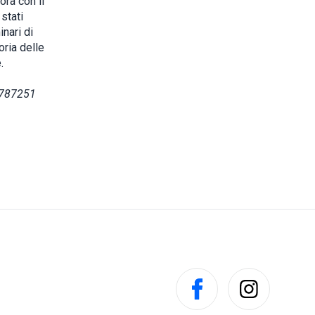
ora con il
stati
inari di
oria delle
e.
4 787251