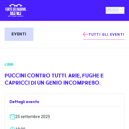
MENU
FORTE DEI MARMI
EVENTI
TUTTI GLI EVENTI
EVENTI
LIBRI
NOTIZIE
PUCCINI CONTRO TUTTI. ARIE, FUGHE E
CAPRICCI DI UN GENIO INCOMPRESO.
OSPITALITÀ
Dettagli evento
COSA FARE
25 settembre 2025
VILLA BERTELLI