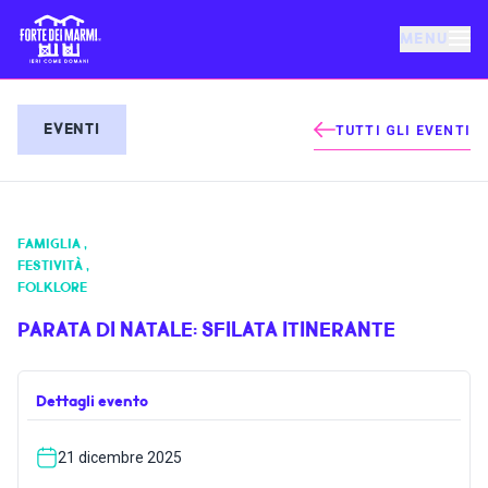
MENU
FORTE DEI MARMI
EVENTI
TUTTI GLI EVENTI
EVENTI
FAMIGLIA
,
NOTIZIE
FESTIVITÀ
,
FOLKLORE
OSPITALITÀ
PARATA DI NATALE: SFILATA ITINERANTE
COSA FARE
Dettagli evento
21 dicembre 2025
VILLA BERTELLI