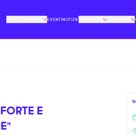
FORTE DEI MARMI
EVENTI
NOTIZIE
OSPITALITÀ
COSA FARE
D
FORTE E
E”