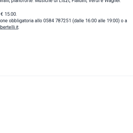
alli, pianoforte. Musiche di Liszt, Fialdini, Verdi e Wagner.
 € 15.00.
one obbligatoria allo 0584 787251 (dalle 16:00 alle 19:00) o a
ertelli.it
.