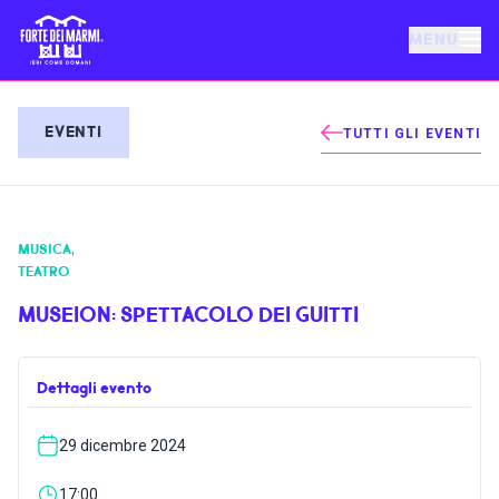
MENU
FORTE DEI MARMI
EVENTI
TUTTI GLI EVENTI
EVENTI
MUSICA
,
NOTIZIE
TEATRO
MUSEION: SPETTACOLO DEI GUITTI
OSPITALITÀ
Dettagli evento
COSA FARE
29 dicembre 2024
VILLA BERTELLI
17:00