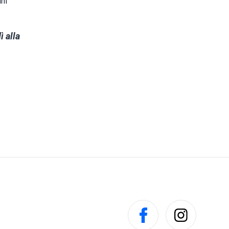
ni
ì alla