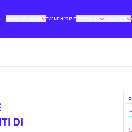
FORTE DEI MARMI
EVENTI
NOTIZIE
OSPITALITÀ
COSA FARE
D
E
TI DI