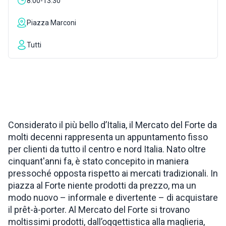
8:00-13:30
ISPIRAZIONI
Piazza Marconi
Tutti
WEBCAM
CONTATTI
ENG
Considerato il più bello d’Italia, il Mercato del Forte da
molti decenni rappresenta un appuntamento fisso
per clienti da tutto il centro e nord Italia. Nato oltre
cinquant'anni fa, è stato concepito in maniera
pressoché opposta rispetto ai mercati tradizionali. In
piazza al Forte niente prodotti da prezzo, ma un
modo nuovo – informale e divertente – di acquistare
il prêt-à-porter. Al Mercato del Forte si trovano
moltissimi prodotti, dall’oggettistica alla maglieria,