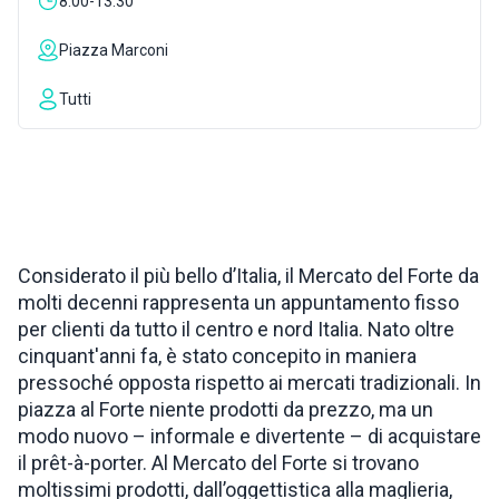
8:00-13:30
ISPIRAZIONI
Piazza Marconi
Tutti
WEBCAM
CONTATTI
ENG
Considerato il più bello d’Italia, il Mercato del Forte da
molti decenni rappresenta un appuntamento fisso
per clienti da tutto il centro e nord Italia. Nato oltre
cinquant'anni fa, è stato concepito in maniera
pressoché opposta rispetto ai mercati tradizionali. In
piazza al Forte niente prodotti da prezzo, ma un
modo nuovo – informale e divertente – di acquistare
il prêt-à-porter. Al Mercato del Forte si trovano
moltissimi prodotti, dall’oggettistica alla maglieria,