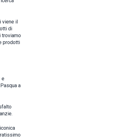
ricerca
 viene il
tti di
i troviamo
e prodotti
0 e
a Pasqua a
sfalto
anzie.
’iconica
iratissimo