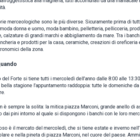
dall’oggettistica alla maglieria, tutti accomunati da una maniacale 
tà.
rie merceologiche sono le più diverse. Sicuramente prima di tutti
, moda donna e uomo, moda bambino, pelletteria, pellicceria, prodo
, calzature di grandi marchi e abbigliamento da mare. Tra i banch
ancheria e prodotti per la casa, ceramiche, creazioni di oreficeria 
tronomici della zona.
quando
 del Forte si tiene tutti i mercoledì dell’anno dalle 8:00 alle 13:3
a bella stagione l’appuntamento raddoppia: tutte le domeniche d
re.
n è sempre la solita: la mitica piazza Marconi, grande anello di a
 dai pini intorno al quale si dispongono i banchi con le loro merc
oso è il mercato del mercoledì, che si tiene estate e inverno nell
colare e nella pineta di piazza Marconi, nel cuore del paese. Amm