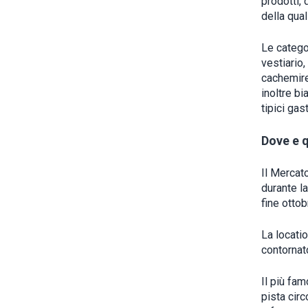
prodotti, 
della quali
Le catego
vestiario
cachemire
inoltre bi
tipici gas
Dove e 
Il Mercato
durante l
fine ottob
La locatio
contornato
Il più fam
pista cir