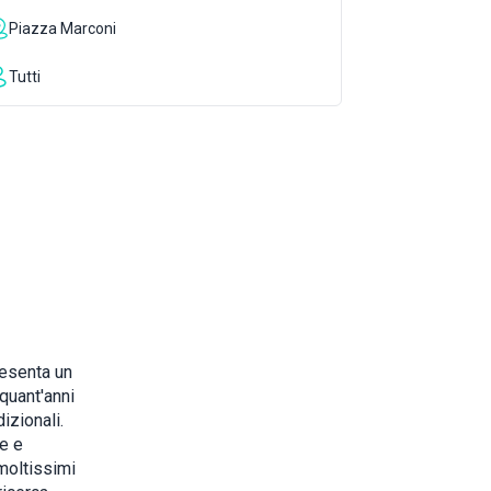
Piazza Marconi
Tutti
resenta un
nquant'anni
izionali.
e e
 moltissimi