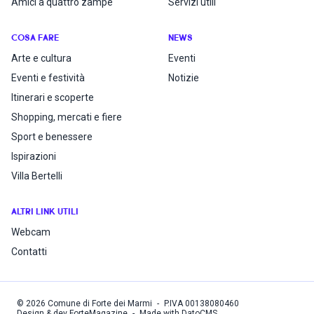
Amici a quattro zampe
Servizi utili
COSA FARE
NEWS
Arte e cultura
Eventi
Eventi e festività
Notizie
Itinerari e scoperte
Shopping, mercati e fiere
Sport e benessere
Ispirazioni
Villa Bertelli
ALTRI LINK UTILI
Webcam
Contatti
©
2026
Comune di Forte dei Marmi
-
P.IVA
00138080460
Design & dev ForteMagazine
-
Made with DatoCMS