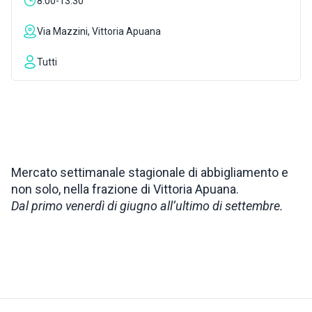
8:00-13:30
ISPIRAZIONI
Via Mazzini, Vittoria Apuana
Tutti
WEBCAM
CONTATTI
ENG
Mercato settimanale stagionale di abbigliamento e
non solo, nella frazione di Vittoria Apuana.
Dal primo venerdì di giugno all’ultimo di settembre.