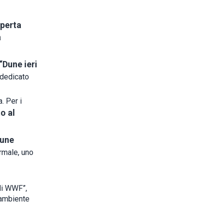
operta
a
“Dune ieri
 dedicato
. Per i
o al
Dune
rmale, uno
 di WWF”,
’ambiente