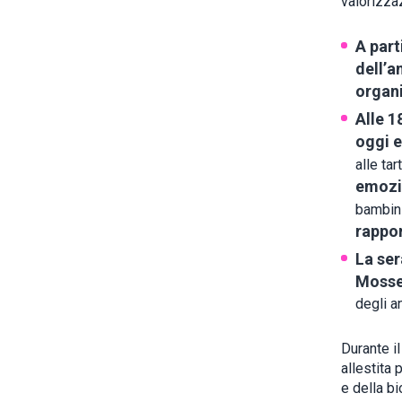
valorizzaz
A part
dell’a
organi
Alle 1
oggi 
alle ta
emozi
bambini
rappor
La ser
Mosse
degli an
Durante i
allestita 
e della bi