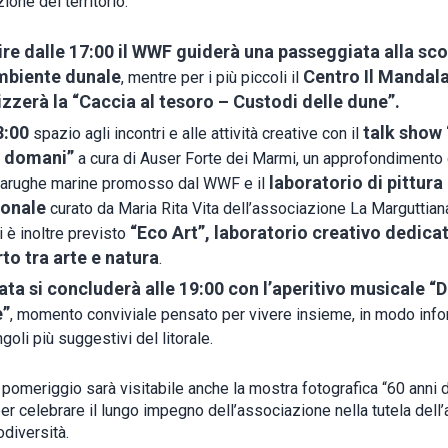
ione del territorio.
ire dalle 17:00 il WWF guiderà una passeggiata alla sc
mbiente dunale
Centro Il Mandal
, mentre per i più piccoli il
zzerà la “Caccia al tesoro – Custodi delle dune”.
8:00
talk show 
spazio agli incontri e alle attività creative con il
e domani”
a cura di Auser Forte dei Marmi, un approfondimento
laboratorio di pittura
rtarughe marine promosso dal WWF e il
onale
curato da Maria Rita Vita dell’associazione La Marguttiana
“Eco Art”, laboratorio creativo dedicat
 è inoltre previsto
to tra arte e natura
.
ata si concluderà alle 19:00 con l’aperitivo musicale “
”
, momento conviviale pensato per vivere insieme, in modo info
goli più suggestivi del litorale.
l pomeriggio sarà visitabile anche la mostra fotografica “60 anni
per celebrare il lungo impegno dell’associazione nella tutela dell
odiversità.