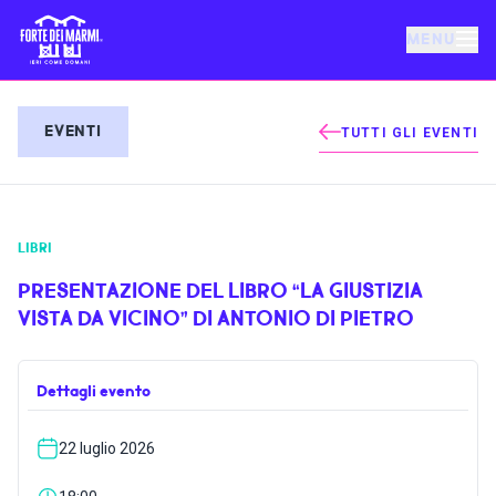
MENU
FORTE DEI MARMI
EVENTI
TUTTI GLI EVENTI
EVENTI
LIBRI
NOTIZIE
PRESENTAZIONE DEL LIBRO “LA GIUSTIZIA
VISTA DA VICINO” DI ANTONIO DI PIETRO
OSPITALITÀ
Dettagli evento
COSA FARE
22 luglio 2026
VILLA BERTELLI