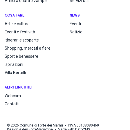
Amici a quattro zampe
Servizi utili
COSA FARE
NEWS
Arte e cultura
Eventi
Eventi e festività
Notizie
Itinerari e scoperte
Shopping, mercati e fiere
Sport e benessere
Ispirazioni
Villa Bertelli
ALTRI LINK UTILI
Webcam
Contatti
©
2026
Comune di Forte dei Marmi
-
P.IVA
00138080460
Design & dev ForteMagazine
-
Made with DatoCMS