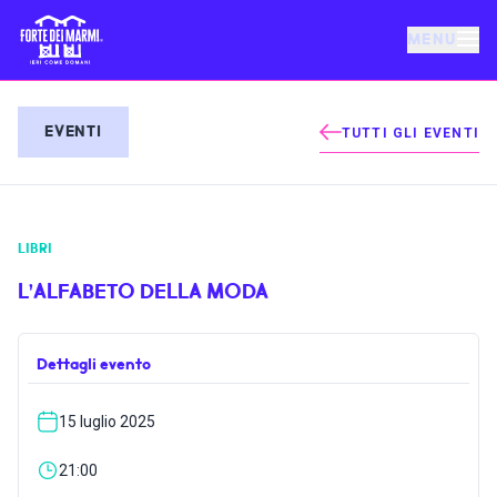
MENU
FORTE DEI MARMI
EVENTI
TUTTI GLI EVENTI
EVENTI
LIBRI
NOTIZIE
L’ALFABETO DELLA MODA
OSPITALITÀ
Dettagli evento
COSA FARE
15 luglio 2025
VILLA BERTELLI
21:00