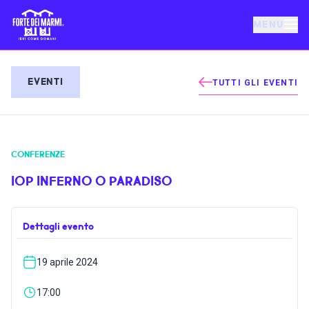
MENU
FORTE DEI MARMI
EVENTI
TUTTI GLI EVENTI
EVENTI
CONFERENZE
NOTIZIE
IOP INFERNO O PARADISO
OSPITALITÀ
Dettagli evento
COSA FARE
19 aprile 2024
VILLA BERTELLI
17:00