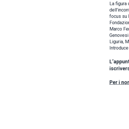
La figura 
dell’incon
focus su F
Fondazion
Marco Ferr
Genovesi g
Liguria, M
Introduce
L’appunt
iscriver
Per i no