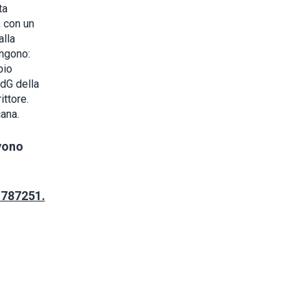
ta
, con un
alla
engono:
bio
OdG della
ittore.
ana.
evono
 787251.