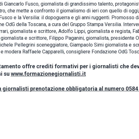
di Giancarlo Fusco, giornalista di grandissimo talento, protagonis
tro, che mette a confronto il giornalismo di ieri con quello di oggi
usco e la Versilia: il dopoguerra e gli anni ruggenti. Promosso d
e OdG della Toscana, a cura del Gruppo Stampa Versilia. Interv
ari, giornalista e scrittore, Adolfo Lippi, giornalista e regista, Fa
iornalista e scrittore, Filippo Paganini, giornalista, presidente 
ichele Pellegrini sceneggiatore, Giampaolo Simi giornalista e scr
 e modera Raffaele Capparelli, consigliere Fondazione OdG Tosc
amento offre crediti formativi per i giornalisti che d
si su
www.formazionegiornalisti.it
n giornalisti prenotazione obbligatoria al numero 0584