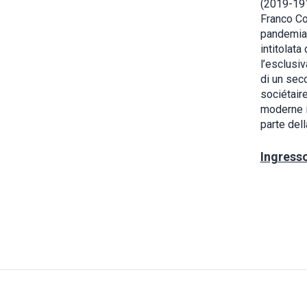
(2019-191
Franco Co
pandemia,
intitolata
l’esclusiv
di un seco
sociétaire
moderne i
parte della
Ingress