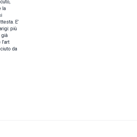
cuto,
 la
i
ttesta. E’
rigi: più
 già
l’art
sciuto da