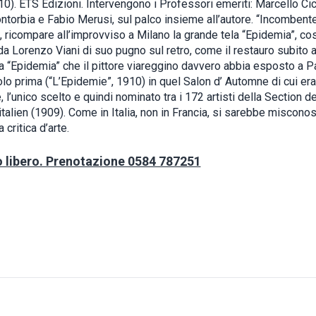
0). ETS Edizioni. Intervengono i Professori emeriti: Marcello Cic
ntorbia e Fabio Merusi, sul palco insieme all’autore. “Incombente
 ricompare all’improvviso a Milano la grande tela “Epidemia”, cos
 da Lorenzo Viani di suo pugno sul retro, come il restauro subito a
a “Epidemia” che il pittore viareggino davvero abbia esposto a Pa
lo prima (“L’Epidemie”, 1910) in quel Salon d’ Automne di cui era
, l’unico scelto e quindi nominato tra i 172 artisti della Section de 
talien (1909). Come in Italia, non in Francia, si sarebbe miscono
 critica d’arte.
o libero. Prenotazione 0584 787251