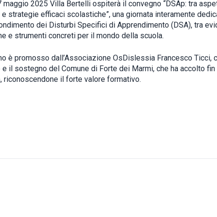
 maggio 2025 Villa Bertelli ospiterà il convegno “DSAp: tra aspet
i e strategie efficaci scolastiche”, una giornata interamente dedic
fondimento dei Disturbi Specifici di Apprendimento (DSA), tra ev
he e strumenti concreti per il mondo della scuola.
no è promosso dall’Associazione OsDislessia Francesco Ticci, c
o e il sostegno del Comune di Forte dei Marmi, che ha accolto fin
va, riconoscendone il forte valore formativo.