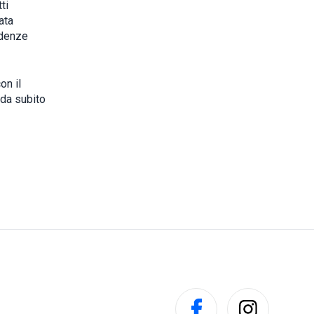
ti
ata
idenze
on il
 da subito