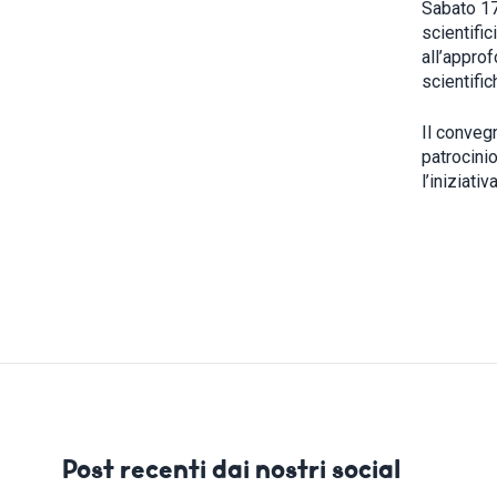
Sabato 17
scientific
all’appro
scientific
Il conveg
patrocini
l’iniziati
Post recenti dai nostri social