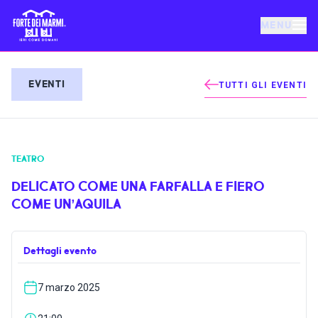
MENU
FORTE DEI MARMI
EVENTI
TUTTI GLI EVENTI
EVENTI
TEATRO
NOTIZIE
DELICATO COME UNA FARFALLA E FIERO
COME UN’AQUILA
OSPITALITÀ
Dettagli evento
COSA FARE
7 marzo 2025
VILLA BERTELLI