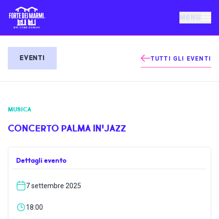
MENU
FORTE DEI MARMI
EVENTI
TUTTI GLI EVENTI
EVENTI
MUSICA
NOTIZIE
CONCERTO PALMA IN'JAZZ
OSPITALITÀ
Dettagli evento
COSA FARE
7 settembre 2025
VILLA BERTELLI
18:00