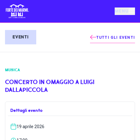
MENU
FORTE DEI MARMI
EVENTI
TUTTI GLI EVENTI
EVENTI
MUSICA
NOTIZIE
CONCERTO IN OMAGGIO A LUIGI
DALLAPICCOLA
OSPITALITÀ
Dettagli evento
COSA FARE
19 aprile 2026
VILLA BERTELLI