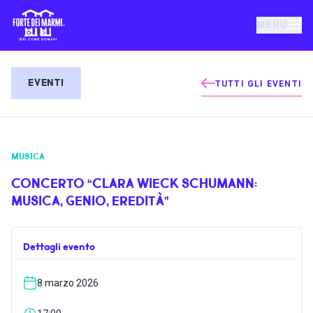
MENU
FORTE DEI MARMI
EVENTI
TUTTI GLI EVENTI
EVENTI
MUSICA
NOTIZIE
CONCERTO “CLARA WIECK SCHUMANN:
MUSICA, GENIO, EREDITÀ”
OSPITALITÀ
Dettagli evento
COSA FARE
8 marzo 2026
VILLA BERTELLI