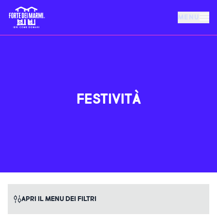
MENU
FORTE DEI MARMI
EVENTI
FESTIVITÀ
NOTIZIE
OSPITALITÀ
COSA FARE
APRI IL MENU DEI FILTRI
VILLA BERTELLI