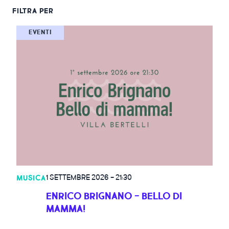
FILTRA PER
ISPIRAZIONI
Personalizza i risultati selezionando uno o più filtri
EVENTI
Categoria
WEBCAM
Target
CONTATTI
Luogo
ENG
Seleziona un intervallo di date per visualizzare tutti gli eventi
compresi tra le due date
DA
1 SETTEMBRE 2026
-
21:30
MUSICA
ENRICO BRIGNANO - BELLO DI
MAMMA!
AL