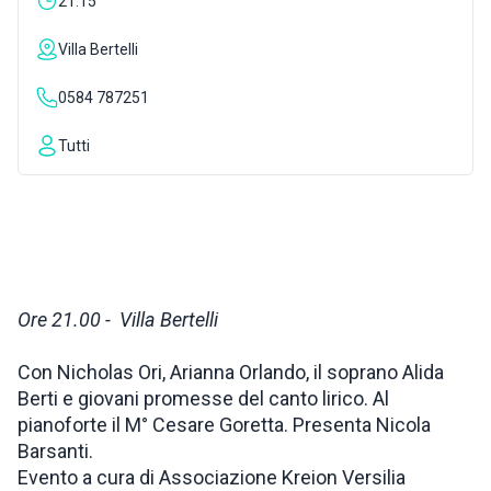
21:15
ISPIRAZIONI
Villa Bertelli
0584 787251
WEBCAM
Tutti
CONTATTI
ENG
Ore 21.00 - Villa Bertelli
Con Nicholas Ori, Arianna Orlando, il soprano Alida
Berti e giovani promesse del canto lirico. Al
pianoforte il M° Cesare Goretta. Presenta Nicola
Barsanti.
Evento a cura di Associazione Kreion Versilia