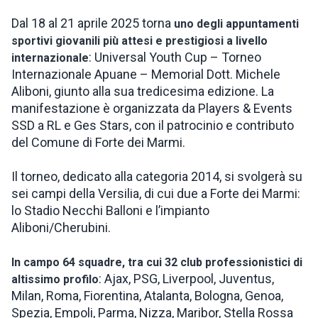
Dal 18 al 21 aprile 2025 torna
uno degli appuntamenti
ISPIRAZIONI
sportivi giovanili più attesi e prestigiosi a livello
: Universal Youth Cup – Torneo
internazionale
Internazionale Apuane – Memorial Dott. Michele
WEBCAM
Aliboni, giunto alla sua tredicesima edizione. La
manifestazione è organizzata da Players & Events
CONTATTI
SSD a RL e Ges Stars, con il patrocinio e contributo
del Comune di Forte dei Marmi.
ENG
Il torneo, dedicato alla categoria 2014, si svolgerà su
sei campi della Versilia, di cui due a Forte dei Marmi:
lo Stadio Necchi Balloni e l’impianto
Aliboni/Cherubini.
In campo 64 squadre, tra cui 32 club professionistici di
: Ajax, PSG, Liverpool, Juventus,
altissimo profilo
Milan, Roma, Fiorentina, Atalanta, Bologna, Genoa,
Spezia, Empoli, Parma, Nizza, Maribor, Stella Rossa