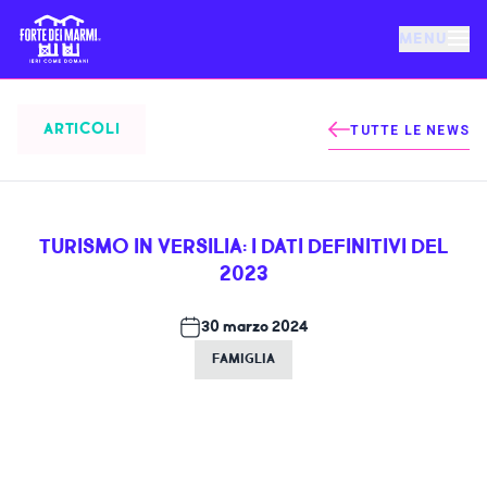
MENU
FORTE DEI MARMI
ARTICOLI
TUTTE LE NEWS
EVENTI
TURISMO IN VERSILIA: I DATI DEFINITIVI DEL
NOTIZIE
2023
OSPITALITÀ
30 marzo 2024
FAMIGLIA
COSA FARE
VILLA BERTELLI